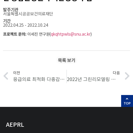
발주기관
서울특별시공공보건의료재단
기간
2022.04.25 - 2022.10.24
프로젝트 문의:
이세진 연구원(
qkqhtpwls@snu.ac.kr
)
목록 보기
이전
다음
응급의료 최적화 다중감염제어 기반 응급의료시설 방역강화기술 개발
2022년 그린리모델링 지역거점 플랫폼 구축 및 운영
TOP
AEPRL