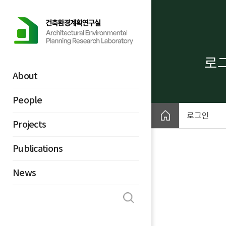
바
로
가
기
메
로
뉴
About
People
로그인
Projects
Publications
News