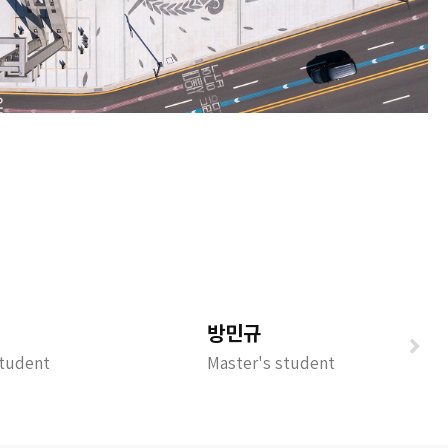
방민규
Student
Master's student