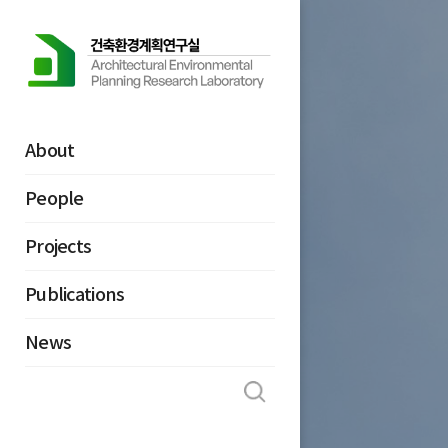
바
로
가
기
메
뉴
About
People
Projects
Publications
News