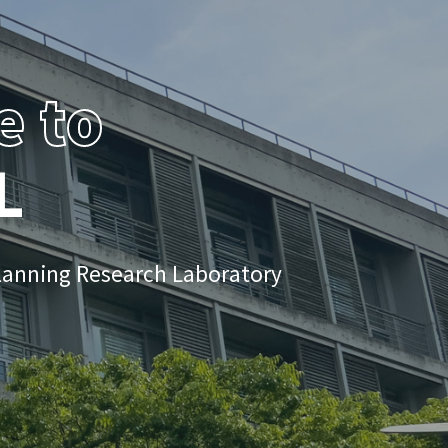
 to
L
lanning Research Laboratory