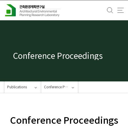
바
로
가
기
메
뉴
Conference Proceedings
Publications
Conference Proceedings
Conference Proceedings