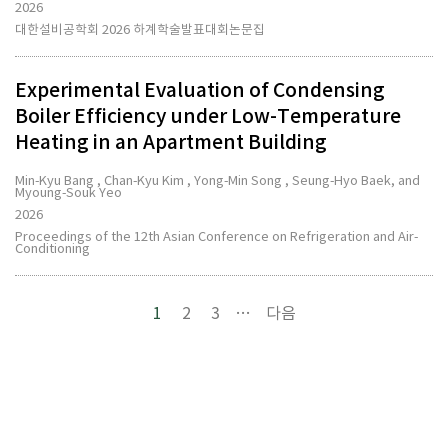
2026
대한설비공학회 2026 하계학술발표대회논문집
Experimental Evaluation of Condensing
Boiler Efficiency under Low-Temperature
Heating in an Apartment Building
Min-Kyu Bang , Chan-Kyu Kim , Yong-Min Song , Seung-Hyo Baek, and
Myoung-Souk Yeo
2026
Proceedings of the 12th Asian Conference on Refrigeration and Air-
Conditioning
1
2
3
…
다음