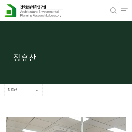
바
로
가
기
메
뉴
장휴산
장휴산