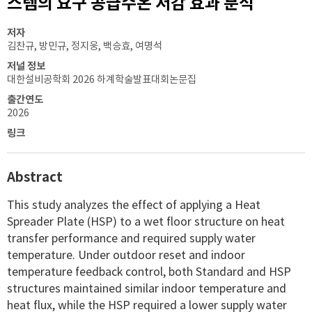
스템의 요구 공급수온 저감 효과 분석
저자
김찬규, 방민규, 정지웅, 백승효, 여명석
저널 정보
대한설비공학회 2026 하계학술발표대회논문집
출간연도
2026
링크
Abstract
This study analyzes the effect of applying a Heat
Spreader Plate (HSP) to a wet floor structure on heat
transfer performance and required supply water
temperature. Under outdoor reset and indoor
temperature feedback control, both Standard and HSP
structures maintained similar indoor temperature and
heat flux, while the HSP required a lower supply water